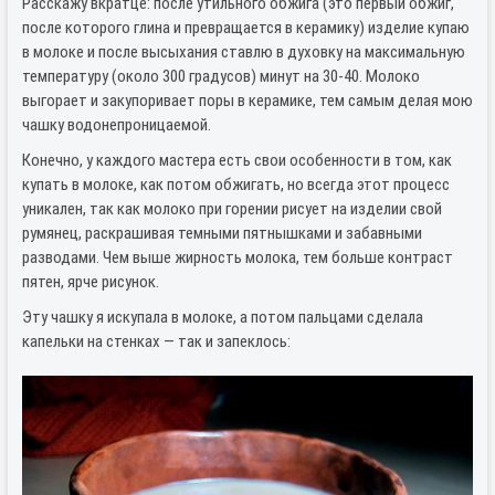
Расскажу вкратце:
после утильного обжига (это первый обжиг,
после которого глина и превращается в керамику) изделие купаю
в молоке и после высыхания ставлю в духовку на максимальную
температуру (около 300 градусов) минут на 30-40. Молоко
выгорает и закупоривает поры в керамике, тем самым делая мою
чашку водонепроницаемой.
Конечно, у каждого мастера есть свои особенности в том, как
купать в молоке, как потом обжигать, но всегда этот процесс
уникален, так как молоко при горении рисует на изделии свой
румянец, раскрашивая темными пятнышками и забавными
разводами. Чем выше жирность молока, тем больше контраст
пятен, ярче рисунок.
Эту чашку я искупала в молоке, а потом пальцами сделала
капельки на стенках — так и запеклось: