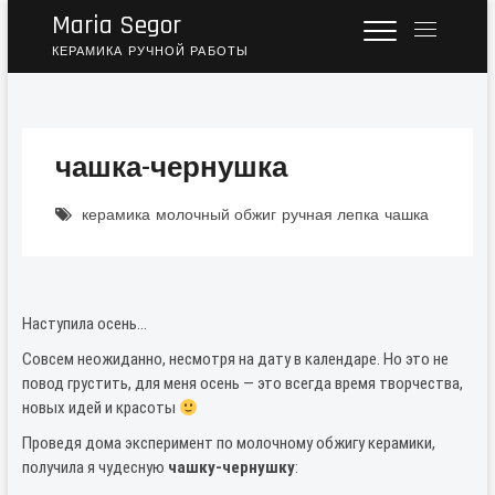
Maria Segor
M
e
КЕРАМИКА РУЧНОЙ РАБОТЫ
n
u
B
u
чашка-чернушка
t
t
керамика
молочный обжиг
ручная лепка
чашка
o
n
Наступила осень…
Совсем неожиданно, несмотря на дату в календаре. Но это не
повод грустить, для меня осень — это всегда время творчества,
новых идей и красоты
Проведя дома эксперимент по молочному обжигу керамики,
получила я чудесную
чашку-чернушку
: